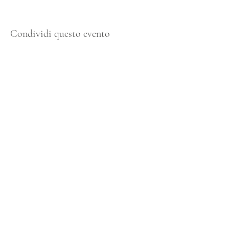
Condividi questo evento
Atelier Studio Pilates
evanniumile@yahoo.it
338 939 3473
Corso Vittorio Emanuele II 66,
TORINO, Italy
Vicolo Madonnetta 1